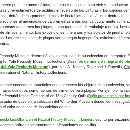
mente prefieren áreas cálidas, oscuras y tranquilas para vivir y reproducirse.
uras y revestimientos de textiles, el reverso de las pinturas y los cajones cer
anos, detrás de las paredes, debajo de las tablas del piso/suelo, dentro del c
colecciones almacenadas cerca o en estas áreas son particularmente vulnerabl
 a cosas que atraen las plagas, como materiales de embalaje (cartón), basur
de almacenamiento. Las exposiciones itinerantes y los objetos de préstamo t
s. Las distribuciones de plagas varían según la geografía, asimismo diferent
ntrar.
Peabody Museum determinó la vulnerabilidad de su colección en Integrated 
ing for Yale Peabody Musem Collections (
Desafíos de manejo integral de pla
n del Yale Peabody Museum),
por Lynn A. Jones y Raymond J. Pupedis,
Col
eservation of Natural History Collections.
ortante conocer los materiales que componen los objetos de su colección, ya
e mayor que otros como fuentes de alimentos para plagas. Por ejemplo, la inv
 Preferential Insect Damage of an 18th Century Quilt
(Daño preferencial por in
 estudio de caso en la colección del Winterthur Museum donde los investigado
 el color de la lana de las colchas de tela.
ineola bisselliella en el Natural History Museum, London
, escrito por Suzanne 
xidermia sufrían constantemente infestaciones de polillas.