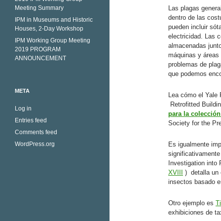
Meeting Summary
Las plagas general
dentro de las cost
IPM in Museums and Historic
pueden incluir sót
Houses, 2-Day Workshop
electricidad. Las 
IPM Working Group Meeting
almacenadas junto
2019 PROGRAM
máquinas y áreas 
ANNOUNCEMENT
problemas de plaga
que podemos enco
META
Lea cómo el Yale 
Retrofitted Build
Log in
para la colecció
Entries feed
Society for the Pr
Comments feed
WordPress.org
Es igualmente imp
significativament
Investigation into
XVIII
)
detalla un
insectos basado en
Otro ejemplo es
T
exhibiciones de ta