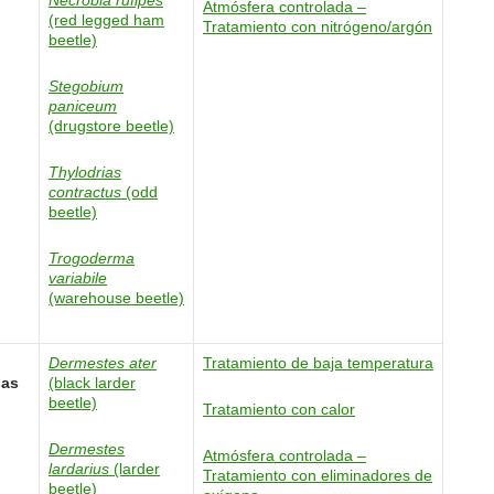
Necrobia rufipes
Atmósfera controlada –
(red legged ham
Tratamiento con nitrógeno/argón
beetle)
Stegobium
paniceum
(drugstore beetle)
Thylodrias
contractus
(odd
beetle)
Trogoderma
variabile
(warehouse beetle)
Dermestes ater
Tratamiento de baja temperatura
das
(black larder
beetle)
Tratamiento con calor
Dermestes
Atmósfera controlada –
lardarius
(larder
Tratamiento con eliminadores de
beetle)