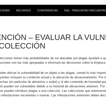
CIONES
RECURSOS
CONFERENCIAS
FAQ – PREGUNTAS FRECUENTE
NCIÓN – EVALUAR LA VULN
 COLECCIÓN
lecciones tienen más probabilidades de ser atacadas por plagas ayudará a qu
uciones son las más apropiadas e informará las decisiones sobre la limpieza
eden afectar la vulnerabilidad de un objeto a las plagas, siendo lo más import
luyentes incluyen su condición actual y la ubicación de almacenamiento. Por e
anchas (en particular de alimentos o sudor) y el alto contenido de humedad p
n pueden ser vulnerables debido a su historial de ubicaciones anteriors. Por
os pueden introducir plagas a una colección. Las colecciones que anteriorm
a infestaciones recurrentes o nuevas. Las infestaciones anteriores deben do