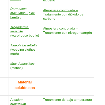
oxígeno
Dermestes
Atmósfera controlada –
maculatus
(hide
Tratamiento con dióxido de
beetle)
carbono
Trogoderma
Atmósfera controlada –
variabile
Tratamiento con nitrógeno/argón
(warehouse beetle)
Tineola bisselliella
(webbing clothes
moth)
Mus domesticus
(mouse)
Material
celulósicos
Anobium
Tratamiento de baja temperatura
punctatum