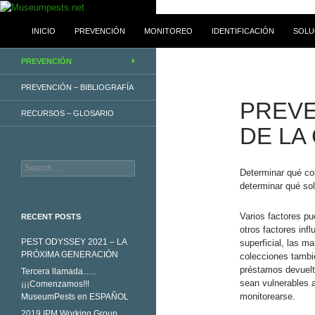
Skip
to
Search
Museumpests.net
INICIO
PREVENCIÓN
MONITOREO
IDENTIFICACIÓN
SOLU
content
A Product of the Integrated Pest
PREVENCIÓN
Management Working Group
PREVENCIÓN – BIBLIOGRAFÍA
PREVE
RECURSOS – GLOSARIO
DE LA
Search
Determinar qué co
for:
determinar qué sol
Varios factores pu
RECENT POSTS
otros factores inf
PEST ODYSSEY 2021 – LA
superficial, las m
PRÓXIMA GENERACIÓN
colecciones tambié
préstamos devuelt
Tercera llamada…..
sean vulnerables 
¡¡¡Comenzamos!!!
monitorearse.
MuseumPests en ESPAÑOL
2019 IPM Working Group