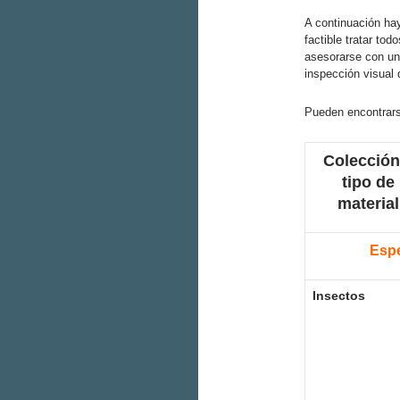
A continuación hay
factible tratar to
asesorarse con un
inspección visual 
Pueden encontrars
Colección
tipo de
material
Espe
Insectos