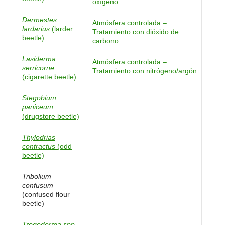
oxígeno
Dermestes
Atmósfera controlada –
lardarius
(larder
Tratamiento con dióxido de
beetle)
carbono
Lasiderma
Atmósfera controlada –
serricorne
Tratamiento con nitrógeno/argón
(cigarette beetle)
Stegobium
paniceum
(drugstore beetle)
Thylodrias
contractus
(odd
beetle)
Tribolium
confusum
(confused flour
beetle)
Trogoderma spp.