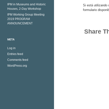
IPM in Museums and Historic
Si está utilizando
Houses, 2-Day Workshop
formulario disponi
IPM Working Group Meeting
2019 PROGRAM
ANNOUNCEMENT
Share Th
META
Log in
Entries feed
Comments feed
WordPress.org