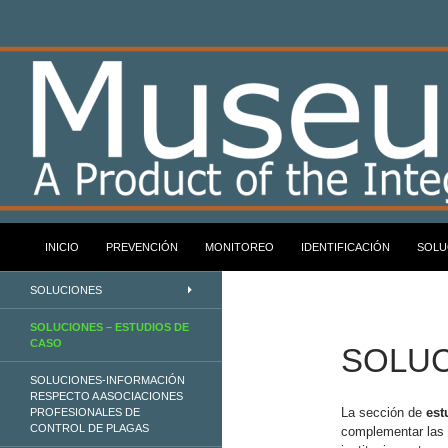
Skip
to
content
Search
Museumpests.net
INICIO
PREVENCIÓN
MONITOREO
IDENTIFICACIÓN
SOLU
A Product of the Integrated Pest
SOLUCIONES
Management Working Group
SOLUCIONES – ESTUDIOS DE
CASO
SOLUC
SOLUCIONES-INFORMACIÓN
RESPECTO A ASOCIACIONES
La sección de
est
PROFESIONALES DE
CONTROL DE PLAGAS
complementar las