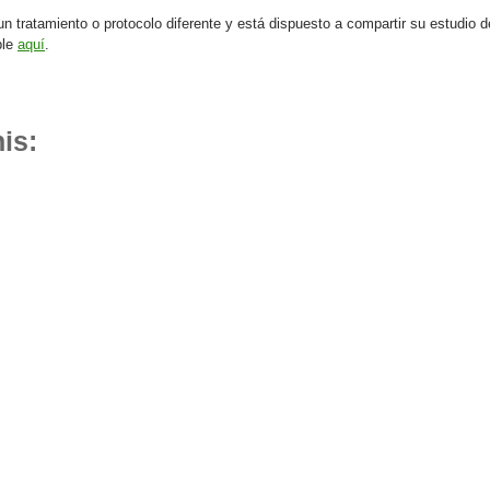
 un tratamiento o protocolo diferente y está dispuesto a compartir su estudio 
ble
aquí
.
is: