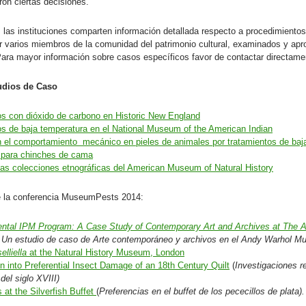
ron ciertas decisiones.
 las instituciones comparten información detallada respecto a procedimientos
r varios miembros de la comunidad del patrimonio cultural, examinados y ap
ra mayor información sobre casos específicos favor de contactar directament
udios de Caso
os con dióxido de carbono en Historic New England
s de baja temperatura en el National Museum of the American Indian
 el comportamiento mecánico en pieles de animales por tratamientos de baj
 para chinches de cama
 las colecciones etnográficas del American Museum of Natural History
e la conferencia MuseumPests 2014:
ental IPM Program: A Case Study of Contemporary Art and Archives at The
: Un estudio de caso de Arte contemporáneo y archivos en el Andy Warhol M
elliella
at the Natural History Museum, London
on into Preferential Insect Damage of an 18th Century Quilt
(
Investigaciones r
del siglo XVIII)
 at the Silverfish Buffet
(
Preferencias en el buffet de los pececillos de plata).