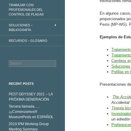
instituciones toma
TRABAJAR CON
PROFESIONALES DEL
En algunos casos,
CONTROL DE PLAGAS
proporcionados po
Pests (MP-WG). Pa
SOLUCIONES –
BIBLIOGRAFÍA
Ejemplos de Est
RECURSOS – GLOSARIO
Tratamient
Tratamiento
Cambios en
Search
Soluciones
for:
Polillas en
RECENT POSTS
Presentaciones d
PEST ODYSSEY 2021 – LA
The Accid
PRÓXIMA GENERACIÓN
Accidental
Tercera llamada…..
Tineola biss
¡¡¡Comenzamos!!!
Investigati
MuseumPests en ESPAÑOL
un edredón 
2019 IPM Working Group
Preferences
Meeting Summary