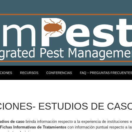
CIONES
RECURSOS
CONFERENCIAS
FAQ – PREGUNTAS FRECUENTE
IONES- ESTUDIOS DE CAS
udios de caso
brinda información respecto a la experiencia de instituciones 
Fichas Informativas de Tratamientos
con información puntual respecto a la