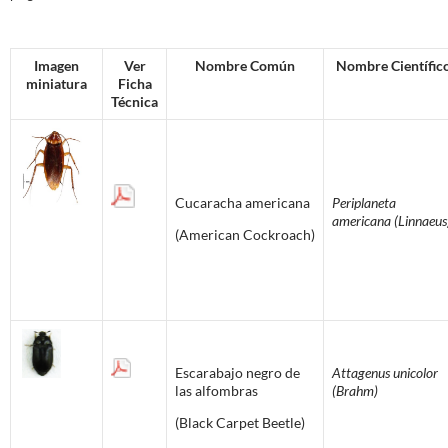
Imagen
Ver
Nombre Común
Nombre Científic
miniatura
Ficha
Técnica
Cucaracha americana
Periplaneta
americana (Linnaeus
(American Cockroach)
Escarabajo negro de
Attagenus unicolor
las alfombras
(Brahm)
(Black Carpet Beetle)