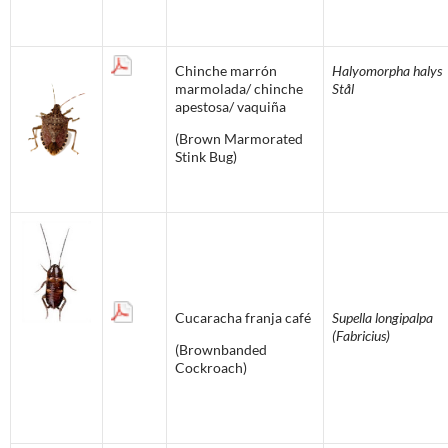
Chinche marrón
Halyomorpha halys
marmolada/ chinche
Stål
apestosa/ vaquiña
(Brown Marmorated
Stink Bug)
Cucaracha franja café
Supella longipalpa
(Fabricius)
(Brownbanded
Cockroach)