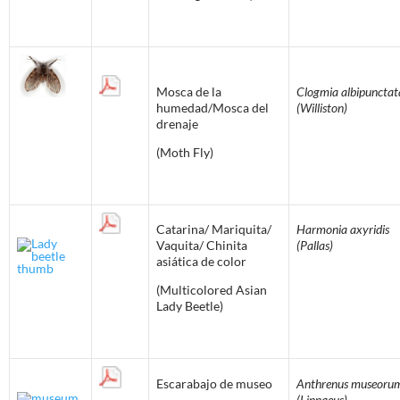
Mosca de la
Clogmia
albipunctat
humedad/Mosca del
(Williston)
drenaje
(Moth Fly)
Catarina/ Mariquita/
Harmonia axyridis
Vaquita/ Chinita
(Pallas)
asiática de color
(Multicolored Asian
Lady Beetle)
Escarabajo de museo
Anthrenus museoru
(Linnaeus)