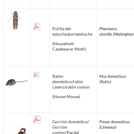
Polilla del
Phereoeca
estuche/portaestuche
uterella (Walsingha
(Household
Casebearer Moth)
Ratón
Mus domesticus
doméstico/ratón
(Rutty)
casero/ratón común
(House Mouse)
Gorrión doméstico/
Passer domesticus
Gorrión
(Linnaeus)
común/Pardal