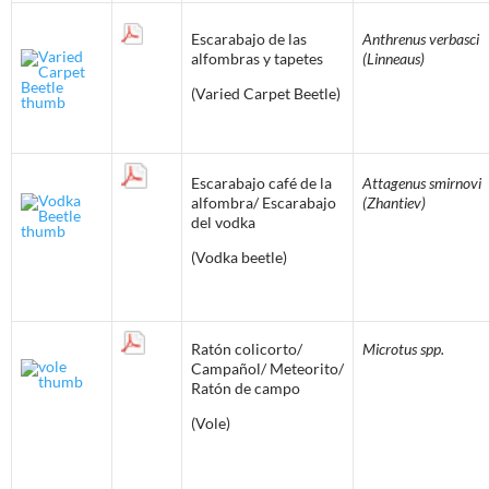
Escarabajo de las
Anthrenus verbasci
alfombras y tapetes
(Linneaus)
(Varied Carpet Beetle)
Escarabajo café de la
Attagenus smirnovi
alfombra/ Escarabajo
(Zhantiev)
del vodka
(Vodka beetle)
Ratón colicorto/
Microtus spp.
Campañol/ Meteorito/
Ratón de campo
(Vole)