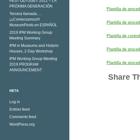
PEST ODYSSEY 2021 – LA
PRÓXIMA GENERACIÓN
Plantilla de proc
Tercera llamada…..
¡¡¡Comenzamos!!!
Plantilla de proce
MuseumPests en ESPAÑOL
2019 IPM Working Group
Plantilla de contr
Meeting Summary
IPM in Museums and Historic
Plantilla de proce
Houses, 2-Day Workshop
IPM Working Group Meeting
Plantilla de proc
2019 PROGRAM
ANNOUNCEMENT
Share Th
META
Log in
Entries feed
Comments feed
WordPress.org