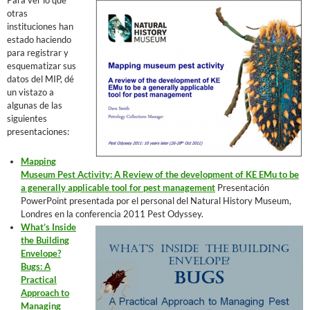
Para ver lo que
otras
instituciones han
estado haciendo
para registrar y
esquematizar sus
datos del MIP, dé
un vistazo a
algunas de las
siguientes
presentaciones:
Mapping
Museum Pest Activity: A Review of the development of KE EMu to be
a generally applicable tool for pest management
Presentación
PowerPoint presentada por el personal del Natural History Museum,
Londres en la conferencia 2011 Pest Odyssey.
What’s Inside
the Building
Envelope?
Bugs: A
Practical
Approach to
Managing