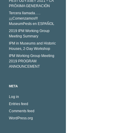
PEST ODYSSEY 2021 – LA
PRÓXIMA GENERACIÓN
Tercera llamada…..
¡¡¡Comenzamos!!!
MuseumPests en ESPAÑOL
2019 IPM Working Group
Meeting Summary
IPM in Museums and Historic
Houses, 2-Day Workshop
IPM Working Group Meeting
2019 PROGRAM
ANNOUNCEMENT
META
Log in
Entries feed
Comments feed
WordPress.org