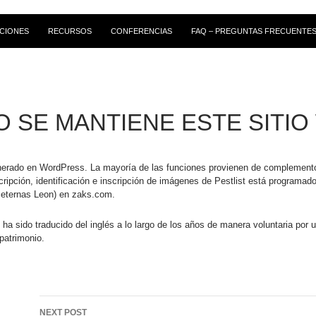
CIONES
RECURSOS
CONFERENCIAS
FAQ – PREGUNTAS FRECUENTE
 SE MANTIENE ESTE SITIO
enerado en WordPress. La mayoría de las funciones provienen de complementos
cripción, identificación e inscripción de imágenes de Pestlist está program
 eternas Leon) en zaks.com.
l ha sido traducido del inglés a lo largo de los años de manera voluntaria por
patrimonio.
Post
NEXT POST