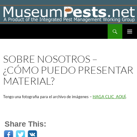
Skip
to
content
Search
Museumpests.net
PRIMAR
MENU
SOBRE NOSOTROS –
¿CÓMO PUEDO PRESENTAR
MATERIAL?
Tengo una fotografia para el archivo de imágenes –
HAGA CLIC AQUÍ
.
Share This: